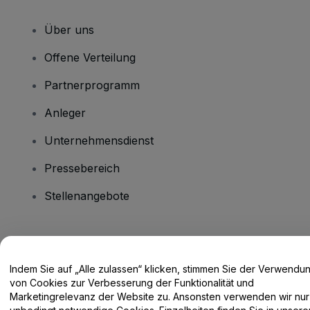
Über uns
Offene Verteilung
Partnerprogramm
Anleger
Unternehmensdienst
Pressebereich
Stellenangebote
Haben Sie Fragen?
Indem Sie auf „Alle zulassen“ klicken, stimmen Sie der Verwendu
Hilfe-Center / Kontakt
von Cookies zur Verbesserung der Funktionalität und
Marketingrelevanz der Website zu. Ansonsten verwenden wir nur