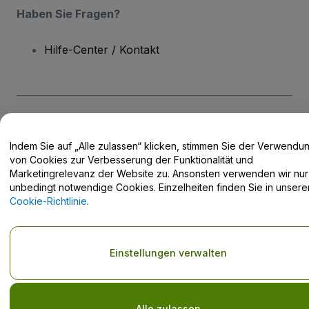
Haben Sie Fragen?
Hilfe-Center / Kontakt
Urheberrecht © viagogo GmbH 2026
Angaben zum Unternehmen
Durch die Nutzung dieser Website akzeptieren Sie die
Allgemeinen
Indem Sie auf „Alle zulassen“ klicken, stimmen Sie der Verwendu
Geschäftsbedingungen
und die
Datenschutzerklärung
sowie die
von Cookies zur Verbesserung der Funktionalität und
Cookie-Richtlinie
und
Datenschutzrichtlinie für Mobilanwendungen
Marketingrelevanz der Website zu. Ansonsten verwenden wir nur
Keine Weitergabe meiner personenbezogenen Daten/Ihre
unbedingt notwendige Cookies. Einzelheiten finden Sie in unsere
Datenschutzoptionen
Cookie-Richtlinie
.
Einstellungen verwalten
Alle zulassen