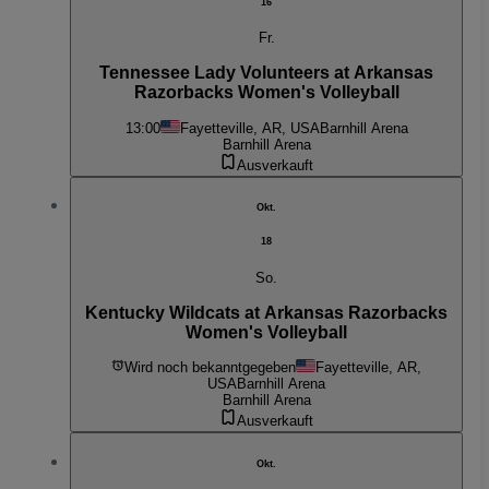
16
Fr.
Tennessee Lady Volunteers at Arkansas
Razorbacks Women's Volleyball
13:00
Fayetteville, AR, USA
Barnhill Arena
Barnhill Arena
Ausverkauft
Okt.
18
So.
Kentucky Wildcats at Arkansas Razorbacks
Women's Volleyball
Wird noch bekanntgegeben
Fayetteville, AR,
USA
Barnhill Arena
Barnhill Arena
Ausverkauft
Okt.