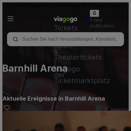
Tickets im Weiterverkauf können über dem Nennwert liegen.
1 new
notification
Tickets
-
Konzert-,
Sport-
&
Theatertickets
|
Barnhill Arena
viagogo
der
Ticketmarktplatz
Aktuelle Ereignisse in Barnhill Arena