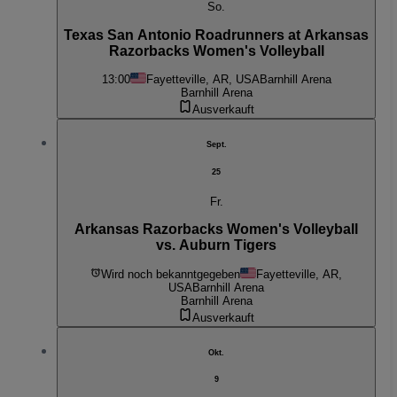
So.
Texas San Antonio Roadrunners at Arkansas
Razorbacks Women's Volleyball
13:00
Fayetteville, AR, USA
Barnhill Arena
Barnhill Arena
Ausverkauft
Sept.
25
Fr.
Arkansas Razorbacks Women's Volleyball
vs. Auburn Tigers
Wird noch bekanntgegeben
Fayetteville, AR,
USA
Barnhill Arena
Barnhill Arena
Ausverkauft
Okt.
9