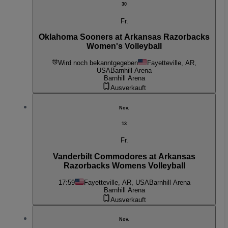
30
Fr.
Oklahoma Sooners at Arkansas Razorbacks
Women's Volleyball
Wird noch bekanntgegeben
Fayetteville, AR,
USA
Barnhill Arena
Barnhill Arena
Ausverkauft
Nov.
13
Fr.
Vanderbilt Commodores at Arkansas
Razorbacks Womens Volleyball
17:59
Fayetteville, AR, USA
Barnhill Arena
Barnhill Arena
Ausverkauft
Nov.