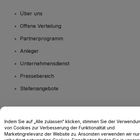
Über uns
Offene Verteilung
Partnerprogramm
Anleger
Unternehmensdienst
Pressebereich
Stellenangebote
Haben Sie Fragen?
Indem Sie auf „Alle zulassen“ klicken, stimmen Sie der Verwendu
Hilfe-Center / Kontakt
von Cookies zur Verbesserung der Funktionalität und
Marketingrelevanz der Website zu. Ansonsten verwenden wir nur