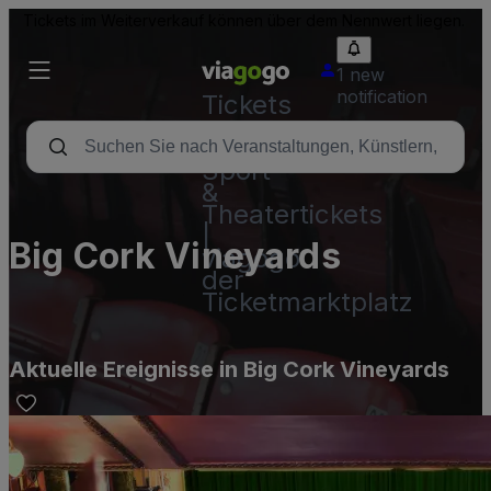
Tickets im Weiterverkauf können über dem Nennwert liegen.
1 new
notification
Tickets
-
Konzert-,
Sport-
&
Theatertickets
|
Big Cork Vineyards
viagogo
der
Ticketmarktplatz
Aktuelle Ereignisse in Big Cork Vineyards