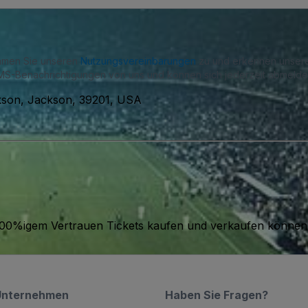
immen Sie unseren
Nutzungsvereinbarungen
zu und erkennen unse
S-Benachrichtigungen von uns und können sich jederzeit abmelde
ckson, Jackson, 39201, USA
it 100%igem Vertrauen Tickets kaufen und verkaufen können
Unternehmen
Haben Sie Fragen?