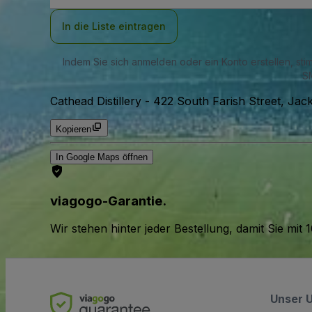
Adresse
In die Liste eintragen
Indem Sie sich anmelden oder ein Konto erstellen, st
SM
Cathead Distillery
-
422 South Farish Street, Ja
Kopieren
In Google Maps öffnen
viagogo-Garantie.
Wir stehen hinter jeder Bestellung, damit Sie m
Unser 