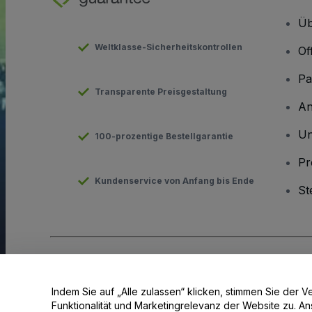
Üb
Weltklasse-Sicherheitskontrollen
Of
Pa
Transparente Preisgestaltung
An
Un
100-prozentige Bestellgarantie
Pr
Kundenservice von Anfang bis Ende
St
Urheberrecht © viagogo GmbH 2026
Angaben zum Unterneh
Durch die Nutzung dieser Website akzeptieren Sie die
Allgeme
Indem Sie auf „Alle zulassen“ klicken, stimmen Sie de
Keine Weitergabe meiner personenbezogenen Daten/Ihre Dat
Funktionalität und Marketingrelevanz der Website zu. Ansonsten verwenden wir nur unbedingt