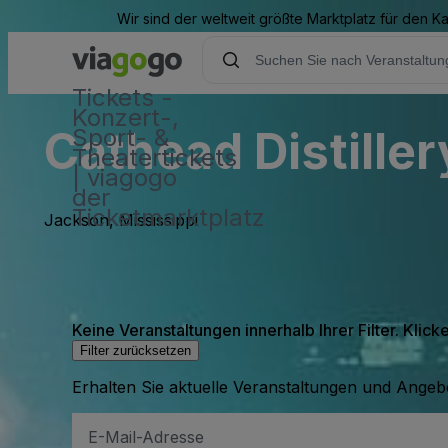
Wir sind der weltweit größte Marktplatz für den 
Tickets -
Konzert-,
Cathead Distiller
Sport- &
Theatertickets
| viagogo
der
Ticketmarktplatz
Jackson, Mississippi
Keine Veranstaltungen innerhalb Ihrer Filter. Klick
Filter zurücksetzen
Erhalten Sie aktuelle Veranstaltungen und Angebo
E-
Mail-