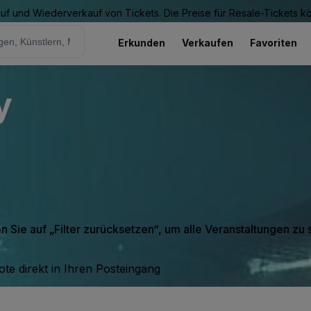
Kauf und Wiederverkauf von Tickets. Die Preise für Resale-Tickets 
Erkunden
Verkaufen
Favoriten
y
en Sie auf „Filter zurücksetzen“, um alle Veranstaltungen zu
te direkt in Ihren Posteingang