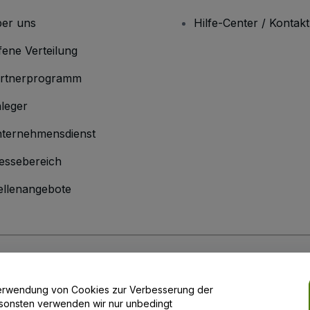
er uns
Hilfe-Center / Kontakt
fene Verteilung
rtnerprogramm
leger
ternehmensdienst
essebereich
ellenangebote
men
inen Geschäftsbedingungen
und die
Datenschutzerklärung
sowie die
Cookie
r Verwendung von Cookies zur Verbesserung der
enschutzoptionen