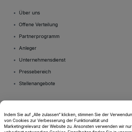
Über uns
Offene Verteilung
Partnerprogramm
Anleger
Unternehmensdienst
Pressebereich
Stellenangebote
Haben Sie Fragen?
Indem Sie auf „Alle zulassen“ klicken, stimmen Sie der Verwendu
Hilfe-Center / Kontakt
von Cookies zur Verbesserung der Funktionalität und
Marketingrelevanz der Website zu. Ansonsten verwenden wir nur