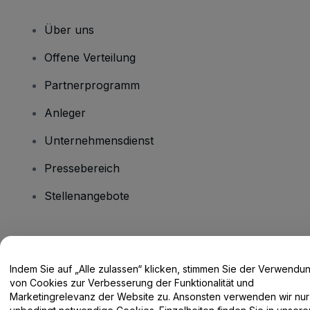
Über uns
Offene Verteilung
Partnerprogramm
Anleger
Unternehmensdienst
Pressebereich
Stellenangebote
Haben Sie Fragen?
Indem Sie auf „Alle zulassen“ klicken, stimmen Sie der Verwendu
Hilfe-Center / Kontakt
von Cookies zur Verbesserung der Funktionalität und
Marketingrelevanz der Website zu. Ansonsten verwenden wir nur