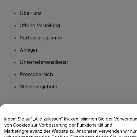
Über uns
Offene Verteilung
Partnerprogramm
Anleger
Unternehmensdienst
Pressebereich
Stellenangebote
Haben Sie Fragen?
Indem Sie auf „Alle zulassen“ klicken, stimmen Sie der Verwendu
Hilfe-Center / Kontakt
von Cookies zur Verbesserung der Funktionalität und
Marketingrelevanz der Website zu. Ansonsten verwenden wir nur