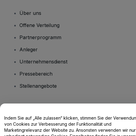
Über uns
Offene Verteilung
Partnerprogramm
Anleger
Unternehmensdienst
Pressebereich
Stellenangebote
Haben Sie Fragen?
Indem Sie auf „Alle zulassen“ klicken, stimmen Sie der Verwendu
Hilfe-Center / Kontakt
von Cookies zur Verbesserung der Funktionalität und
Marketingrelevanz der Website zu. Ansonsten verwenden wir nur