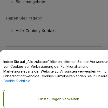
Stellenangebote
Haben Sie Fragen?
Hilfe-Center / Kontakt
Urheberrecht © viagogo GmbH 2026
Angaben zum Unternehmen
Indem Sie auf „Alle zulassen“ klicken, stimmen Sie der Verwendu
Durch die Nutzung dieser Website akzeptieren Sie die
Allgemeinen
Geschäftsbedingungen
und die
Datenschutzerklärung
sowie die
von Cookies zur Verbesserung der Funktionalität und
Cookie-Richtlinie
und
Datenschutzrichtlinie für Mobilanwendungen
Marketingrelevanz der Website zu. Ansonsten verwenden wir nur
Keine Weitergabe meiner personenbezogenen Daten/Ihre
unbedingt notwendige Cookies. Einzelheiten finden Sie in unsere
Datenschutzoptionen
Cookie-Richtlinie
.
Einstellungen verwalten