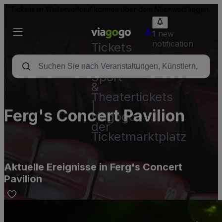
Tickets im Weiterverkauf können über dem Nennwert liegen.
1 new
notification
Tickets
-
Konzert-,
Sport-
&
Theatertickets
|
Ferg's Concert Pavilion
viagogo
der
Ticketmarktplatz
Aktuelle Ereignisse in Ferg's Concert
Pavilion