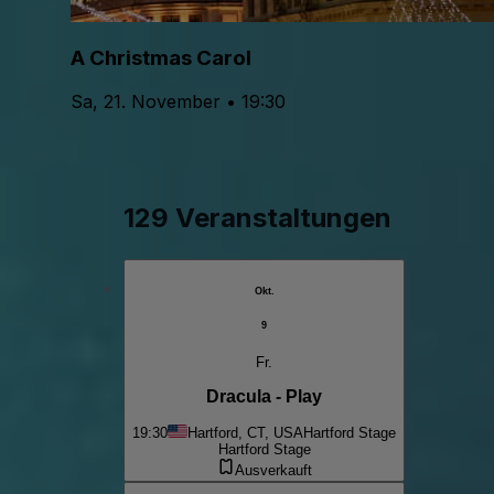
A Christmas Carol
Sa, 21. November • 19:30
129 Veranstaltungen
Okt.
9
Fr.
Dracula - Play
19:30
Hartford, CT, USA
Hartford Stage
Hartford Stage
Ausverkauft