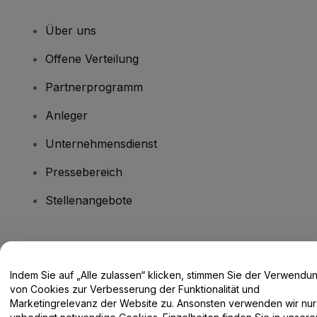
Über uns
Offene Verteilung
Partnerprogramm
Anleger
Unternehmensdienst
Pressebereich
Stellenangebote
Haben Sie Fragen?
Indem Sie auf „Alle zulassen“ klicken, stimmen Sie der Verwendu
Hilfe-Center / Kontakt
von Cookies zur Verbesserung der Funktionalität und
Marketingrelevanz der Website zu. Ansonsten verwenden wir nur