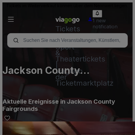
Tickets im Weiterverkauf können über dem Nennwert liegen.
1 new
notification
Tickets
-
Konzert-,
Sport-
&
Theatertickets
|
Jackson County
viagogo
der
Fairgrounds
Ticketmarktplatz
Aktuelle Ereignisse in Jackson County
Fairgrounds