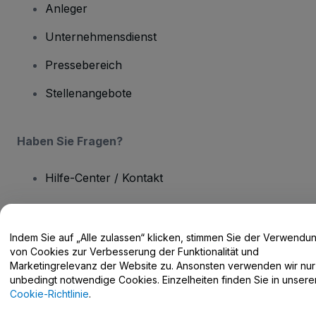
Anleger
Unternehmensdienst
Pressebereich
Stellenangebote
Haben Sie Fragen?
Hilfe-Center / Kontakt
Indem Sie auf „Alle zulassen“ klicken, stimmen Sie der Verwendu
von Cookies zur Verbesserung der Funktionalität und
Urheberrecht © viagogo GmbH 2026
Angaben zum Unternehmen
Marketingrelevanz der Website zu. Ansonsten verwenden wir nur
Durch die Nutzung dieser Website akzeptieren Sie die
Allgemeinen
unbedingt notwendige Cookies. Einzelheiten finden Sie in unsere
Geschäftsbedingungen
und die
Datenschutzerklärung
sowie die
Cookie-Richtlinie
und
Datenschutzrichtlinie für Mobilanwendungen
Cookie-Richtlinie
.
Keine Weitergabe meiner personenbezogenen Daten/Ihre