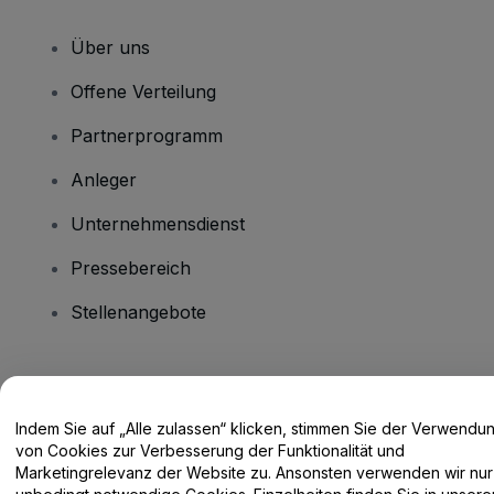
Über uns
Offene Verteilung
Partnerprogramm
Anleger
Unternehmensdienst
Pressebereich
Stellenangebote
Haben Sie Fragen?
Indem Sie auf „Alle zulassen“ klicken, stimmen Sie der Verwendu
Hilfe-Center / Kontakt
von Cookies zur Verbesserung der Funktionalität und
Marketingrelevanz der Website zu. Ansonsten verwenden wir nur