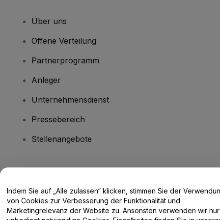
Über uns
Offene Verteilung
Partnerprogramm
Anleger
Unternehmensdienst
Pressebereich
Stellenangebote
Haben Sie Fragen?
Indem Sie auf „Alle zulassen“ klicken, stimmen Sie der Verwendu
Hilfe-Center / Kontakt
von Cookies zur Verbesserung der Funktionalität und
Marketingrelevanz der Website zu. Ansonsten verwenden wir nur