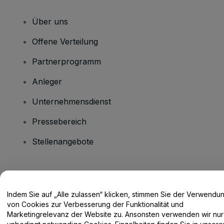
Über uns
Offene Verteilung
Partnerprogramm
Anleger
Unternehmensdienst
Pressebereich
Stellenangebote
Haben Sie Fragen?
Indem Sie auf „Alle zulassen“ klicken, stimmen Sie der Verwendu
Hilfe-Center / Kontakt
von Cookies zur Verbesserung der Funktionalität und
Marketingrelevanz der Website zu. Ansonsten verwenden wir nur