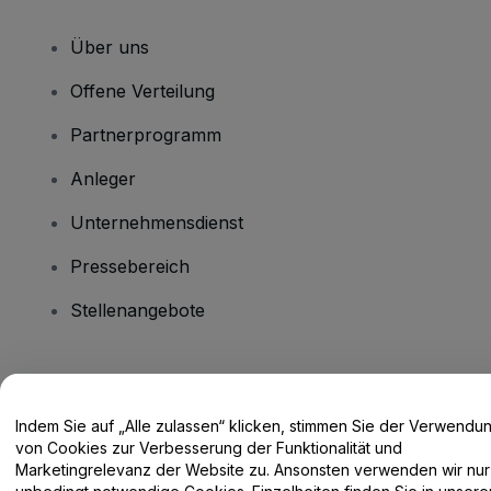
Über uns
Offene Verteilung
Partnerprogramm
Anleger
Unternehmensdienst
Pressebereich
Stellenangebote
Haben Sie Fragen?
Indem Sie auf „Alle zulassen“ klicken, stimmen Sie der Verwendu
Hilfe-Center / Kontakt
von Cookies zur Verbesserung der Funktionalität und
Marketingrelevanz der Website zu. Ansonsten verwenden wir nur