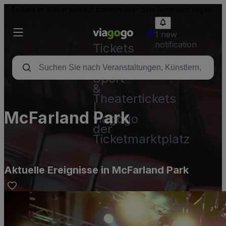
Tickets im Weiterverkauf können über dem Nennwert liegen.
1 new
notification
Tickets
-
Konzert-,
Sport-
&
Theatertickets
|
McFarland Park
viagogo
der
Ticketmarktplatz
Aktuelle Ereignisse in McFarland Park