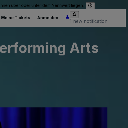
können über oder unter dem Nennwert liegen.
Meine Tickets
Anmelden
1 new notification
erforming Arts