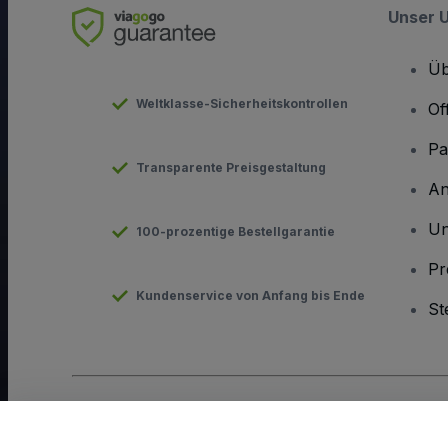
Unser 
Üb
Weltklasse-Sicherheitskontrollen
Of
Pa
Transparente Preisgestaltung
An
Un
100-prozentige Bestellgarantie
Pr
Kundenservice von Anfang bis Ende
St
Urheberrecht © viagogo GmbH 2026
Angaben zum Unterneh
Durch die Nutzung dieser Website akzeptieren Sie die
Allgeme