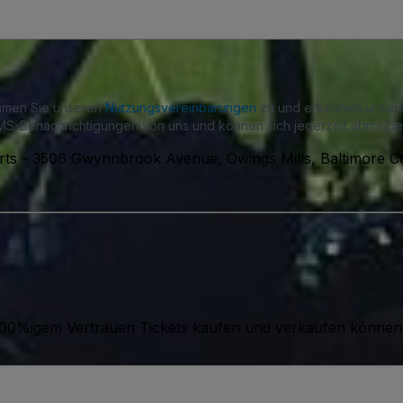
immen Sie unseren
Nutzungsvereinbarungen
zu und erkennen unse
S-Benachrichtigungen von uns und können sich jederzeit abmelde
rts
-
3506 Gwynnbrook Avenue, Owings Mills, Baltimore C
it 100%igem Vertrauen Tickets kaufen und verkaufen können