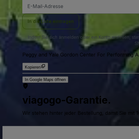
E-
Mail-
Adresse
In die Liste eintragen
Indem Sie sich anmelden oder ein Konto erstellen, st
SM
Peggy and Yale Gordon Center For Performing A
Kopieren
In Google Maps öffnen
viagogo-Garantie.
Wir stehen hinter jeder Bestellung, damit Sie m