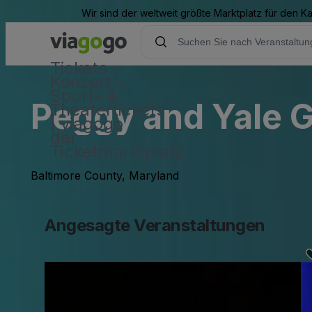
Wir sind der weltweit größte Marktplatz für den 
Tickets -
Konzert-,
Sport- &
Peggy and Yale G
Theatertickets
| viagogo
der
Ticketmarktplatz
Baltimore County, Maryland
Angesagte Veranstaltungen