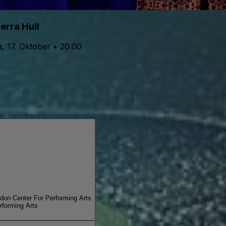
ierra Hull
, 17. Oktober • 20:00
don Center For Performing Arts
rforming Arts