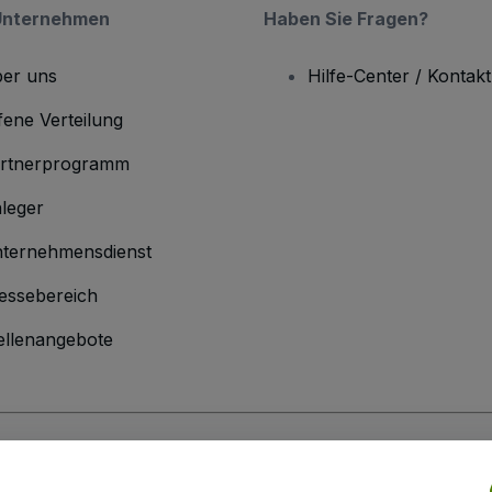
Unternehmen
Haben Sie Fragen?
er uns
Hilfe-Center / Kontakt
fene Verteilung
rtnerprogramm
leger
ternehmensdienst
essebereich
ellenangebote
men
inen Geschäftsbedingungen
und die
Datenschutzerklärung
sowie die
Cookie