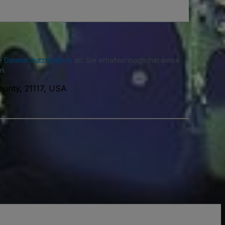
re
Datenschutzrichtlinie
an. Sie erhalten möglicherweise
n.
ounty, 21117, USA
.