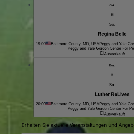
Okt.
18
So.
Regina Belle
19:00
Baltimore County, MD, USA
Peggy and Yale Gor
Peggy and Yale Gordon Center For Pe
Ausverkauft
Dez.
5
Sa.
Luther ReLives
20:00
Baltimore County, MD, USA
Peggy and Yale Gor
Peggy and Yale Gordon Center For Pe
Ausverkauft
Erhalten Sie aktuelle Veranstaltungen und Angebo