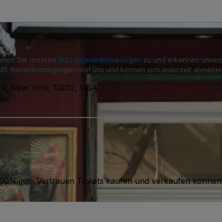
immen Sie unseren
Nutzungsvereinbarungen
zu und erkennen unse
S-Benachrichtigungen von uns und können sich jederzeit abmelde
rk, New York, 10012, USA
it 100%igem Vertrauen Tickets kaufen und verkaufen können