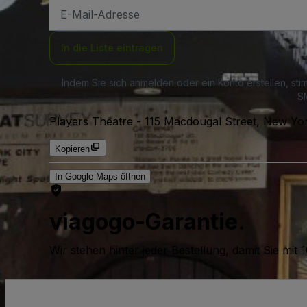
E-
Mail-
Adresse
In die Liste eintragen
Indem Sie sich anmelden oder ein Konto erstellen, st
SM
Players Theatre
-
115 Macdougal Street, New Yo
Kopieren
In Google Maps öffnen
viagogo-Garantie.
Wir stehen hinter jeder Bestellung, damit Sie m