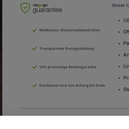
Unser 
Üb
Weltklasse-Sicherheitskontrollen
Of
Pa
Transparente Preisgestaltung
An
Un
100-prozentige Bestellgarantie
Pr
Kundenservice von Anfang bis Ende
St
Urheberrecht © viagogo GmbH 2026
Angaben zum Unterneh
Durch die Nutzung dieser Website akzeptieren Sie die
Allgeme