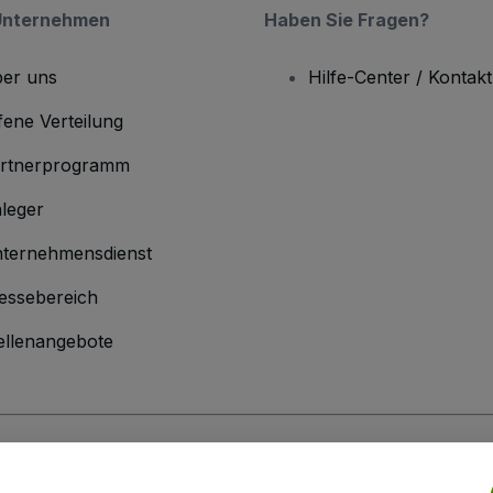
Unternehmen
Haben Sie Fragen?
er uns
Hilfe-Center / Kontakt
fene Verteilung
rtnerprogramm
leger
ternehmensdienst
essebereich
ellenangebote
men
inen Geschäftsbedingungen
und die
Datenschutzerklärung
sowie die
Cookie