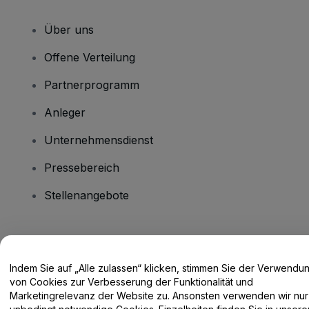
Über uns
Offene Verteilung
Partnerprogramm
Anleger
Unternehmensdienst
Pressebereich
Stellenangebote
Haben Sie Fragen?
Indem Sie auf „Alle zulassen“ klicken, stimmen Sie der Verwendu
Hilfe-Center / Kontakt
von Cookies zur Verbesserung der Funktionalität und
Marketingrelevanz der Website zu. Ansonsten verwenden wir nur