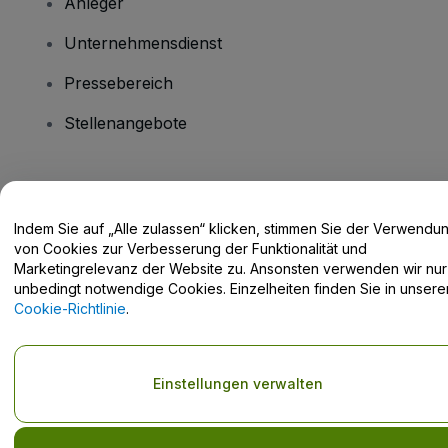
Anleger
Unternehmensdienst
Pressebereich
Stellenangebote
Haben Sie Fragen?
Indem Sie auf „Alle zulassen“ klicken, stimmen Sie der Verwendu
Hilfe-Center / Kontakt
von Cookies zur Verbesserung der Funktionalität und
Marketingrelevanz der Website zu. Ansonsten verwenden wir nur
unbedingt notwendige Cookies. Einzelheiten finden Sie in unsere
Cookie-Richtlinie
.
Urheberrecht © viagogo GmbH 2026
Angaben zum Unternehmen
Durch die Nutzung dieser Website akzeptieren Sie die
Allgemeinen
Einstellungen verwalten
Geschäftsbedingungen
und die
Datenschutzerklärung
sowie die
Cookie-Richtlinie
und
Datenschutzrichtlinie für Mobilanwendungen
Keine Weitergabe meiner personenbezogenen Daten/Ihre
Datenschutzoptionen