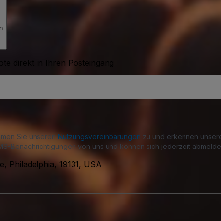
n
te direkt in Ihren Posteingang
immen Sie unseren
Nutzungsvereinbarungen
zu und erkennen unse
S-Benachrichtigungen von uns und können sich jederzeit abmelde
, Philadelphia, 19131, USA