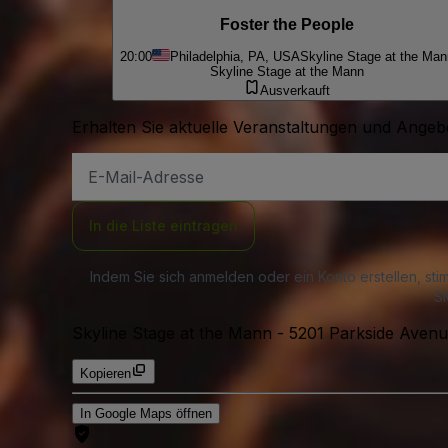
Foster the People
20:00
Philadelphia, PA, USA
Skyline Stage at the Man
Skyline Stage at the Mann
Ausverkauft
Erhalten Sie aktuelle Veranstaltungen und Angebo
E-
Mail-
Adresse
In die Liste eintragen
Indem Sie sich anmelden oder ein Konto erstellen, st
SM
Skyline Stage at the Mann
-
5201 Parkside Avenue
Kopieren
In Google Maps öffnen