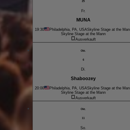
25
Fr.
MUNA
19:30
Philadelphia, PA, USA
Skyline Stage at the Man
Skyline Stage at the Mann
Ausverkauft
Okt.
6
Di.
Shaboozey
20:00
Philadelphia, PA, USA
Skyline Stage at the Man
Skyline Stage at the Mann
Ausverkauft
Okt.
11
So.