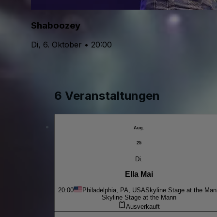
Shaboozey
Di, 6. Oktober • 20:00
6 Veranstaltungen
Aug.
25
Di.
Ella Mai
20:00
Philadelphia, PA, USA
Skyline Stage at the Man
Skyline Stage at the Mann
Ausverkauft