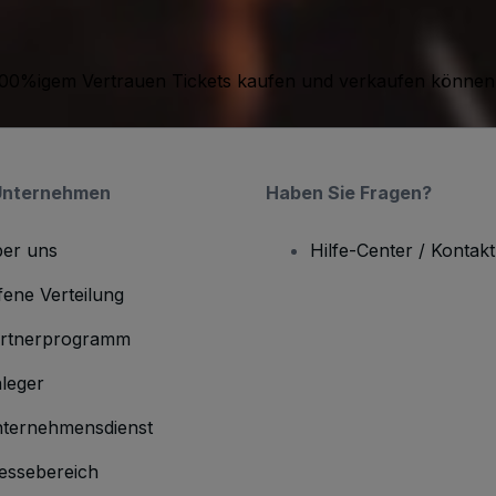
it 100%igem Vertrauen Tickets kaufen und verkaufen können
Unternehmen
Haben Sie Fragen?
er uns
Hilfe-Center / Kontakt
fene Verteilung
rtnerprogramm
leger
ternehmensdienst
essebereich