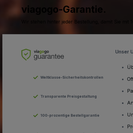
viagogo-Garantie.
Wir stehen hinter jeder Bestellung, damit Sie m
Unser 
Üb
Weltklasse-Sicherheitskontrollen
Of
Pa
Transparente Preisgestaltung
An
Un
100-prozentige Bestellgarantie
Pr