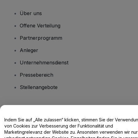
Über uns
Offene Verteilung
Partnerprogramm
Anleger
Unternehmensdienst
Pressebereich
Stellenangebote
Haben Sie Fragen?
Indem Sie auf „Alle zulassen“ klicken, stimmen Sie der Verwendu
Hilfe-Center / Kontakt
von Cookies zur Verbesserung der Funktionalität und
Marketingrelevanz der Website zu. Ansonsten verwenden wir nur