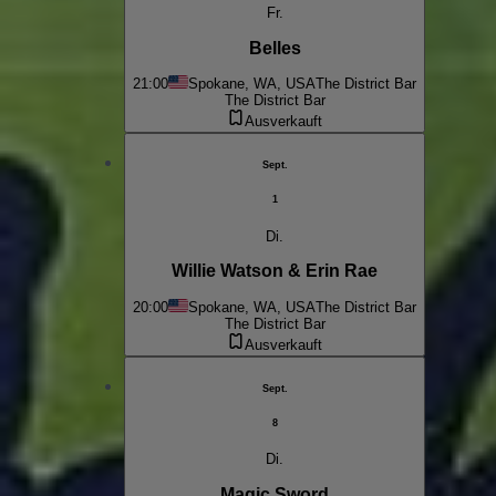
Fr.
Belles
21:00
Spokane, WA, USA
The District Bar
The District Bar
Ausverkauft
Sept.
1
Di.
Willie Watson & Erin Rae
20:00
Spokane, WA, USA
The District Bar
The District Bar
Ausverkauft
Sept.
8
Di.
Magic Sword