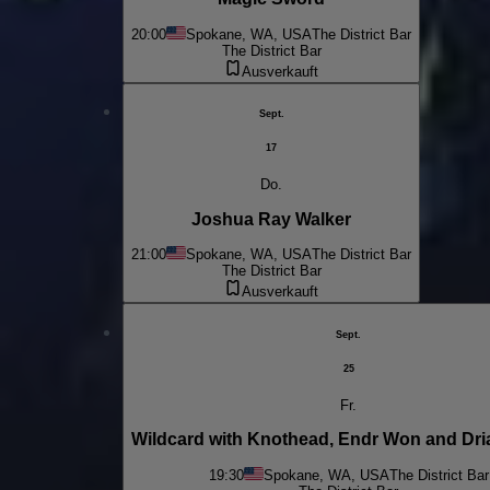
20:00
Spokane, WA, USA
The District Bar
The District Bar
Ausverkauft
Sept.
17
Do.
Joshua Ray Walker
21:00
Spokane, WA, USA
The District Bar
The District Bar
Ausverkauft
Sept.
25
Fr.
Wildcard with Knothead, Endr Won and Dri
19:30
Spokane, WA, USA
The District Bar