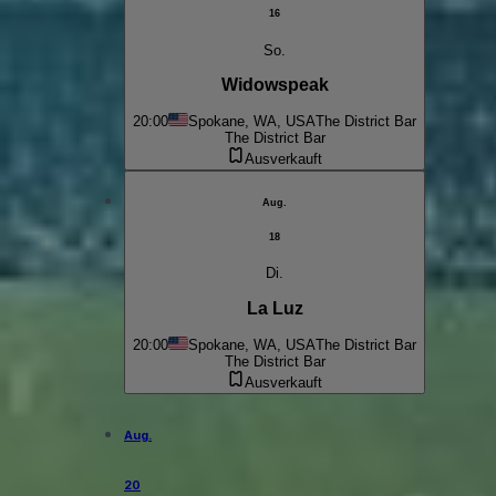
16
So.
Widowspeak
20:00
Spokane, WA, USA
The District Bar
The District Bar
Ausverkauft
Aug.
18
Di.
La Luz
20:00
Spokane, WA, USA
The District Bar
The District Bar
Ausverkauft
Aug.
20