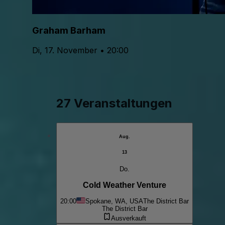
Graham Barham
Di, 17. November • 20:00
27 Veranstaltungen
Aug.
13
Do.
Cold Weather Venture
20:00
Spokane, WA, USA
The District Bar
The District Bar
Ausverkauft