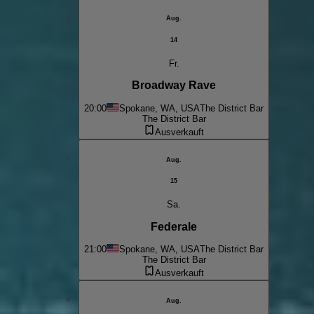
Aug.
14
Fr.
Broadway Rave
20:00
Spokane, WA, USA
The District Bar
The District Bar
Ausverkauft
Aug.
15
Sa.
Federale
21:00
Spokane, WA, USA
The District Bar
The District Bar
Ausverkauft
Aug.