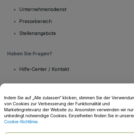
Unternehmensdienst
Pressebereich
Stellenangebote
Haben Sie Fragen?
Hilfe-Center / Kontakt
Indem Sie auf „Alle zulassen“ klicken, stimmen Sie der Verwendu
von Cookies zur Verbesserung der Funktionalität und
Urheberrecht © viagogo GmbH 2026
Angaben zum Unternehmen
Durch die Nutzung dieser Website akzeptieren Sie die
Allgemeinen
Marketingrelevanz der Website zu. Ansonsten verwenden wir nur
Geschäftsbedingungen
und die
Datenschutzerklärung
sowie die
unbedingt notwendige Cookies. Einzelheiten finden Sie in unsere
Cookie-Richtlinie
und
Datenschutzrichtlinie für Mobilanwendungen
Cookie-Richtlinie
.
Keine Weitergabe meiner personenbezogenen Daten/Ihre
Datenschutzoptionen