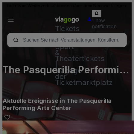
Tickets im Weiterverkauf können über dem Nennwert liegen.
1 new
notification
Tickets
-
Konzert-,
Sport-
&
Theatertickets
|
The Pasquerilla Performing
viagogo
der
Arts Center
Ticketmarktplatz
Aktuelle Ereignisse in The Pasquerilla
Performing Arts Center