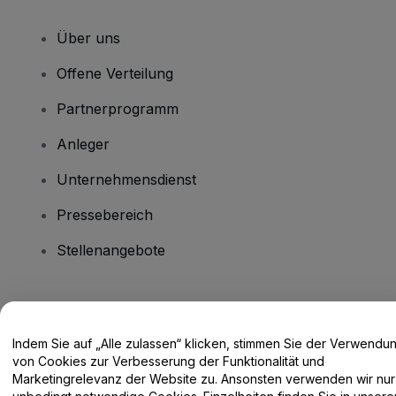
Über uns
Offene Verteilung
Partnerprogramm
Anleger
Unternehmensdienst
Pressebereich
Stellenangebote
Haben Sie Fragen?
Indem Sie auf „Alle zulassen“ klicken, stimmen Sie der Verwendu
Hilfe-Center / Kontakt
von Cookies zur Verbesserung der Funktionalität und
Marketingrelevanz der Website zu. Ansonsten verwenden wir nur