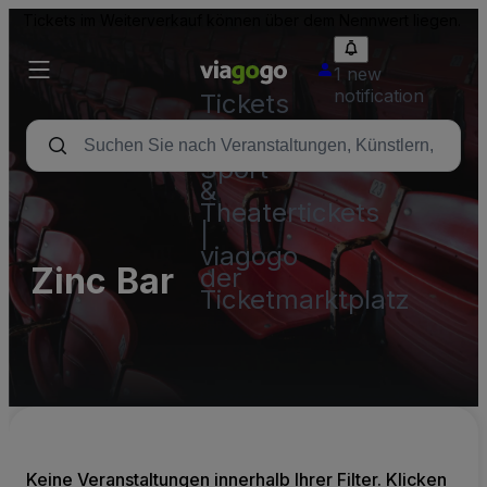
Tickets im Weiterverkauf können über dem Nennwert liegen.
1 new
notification
Tickets
-
Konzert-,
Sport-
&
Theatertickets
|
viagogo
Zinc Bar
der
Ticketmarktplatz
Keine Veranstaltungen innerhalb Ihrer Filter. Klicken