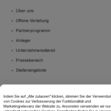
Über uns
Offene Verteilung
Partnerprogramm
Anleger
Unternehmensdienst
Pressebereich
Stellenangebote
Haben Sie Fragen?
Indem Sie auf „Alle zulassen“ klicken, stimmen Sie der Verwendu
Hilfe-Center / Kontakt
von Cookies zur Verbesserung der Funktionalität und
Marketingrelevanz der Website zu. Ansonsten verwenden wir nur