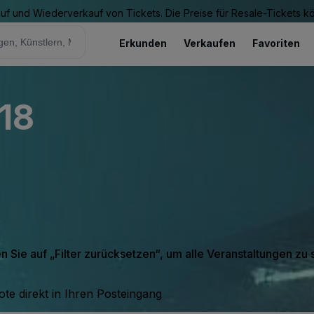
Kauf und Wiederverkauf von Tickets. Die Preise für Resale-Tickets 
Erkunden
Verkaufen
Favoriten
18
en Sie auf „Filter zurücksetzen“, um alle Veranstaltungen zu
te direkt in Ihren Posteingang