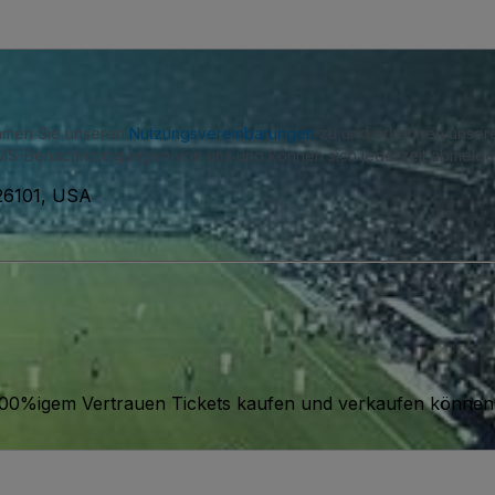
immen Sie unseren
Nutzungsvereinbarungen
zu und erkennen unse
S-Benachrichtigungen von uns und können sich jederzeit abmelde
26101, USA
it 100%igem Vertrauen Tickets kaufen und verkaufen können