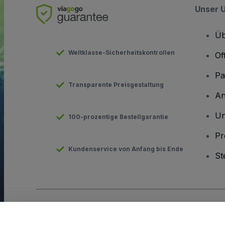
Unser 
Üb
Weltklasse-Sicherheitskontrollen
Of
Pa
Transparente Preisgestaltung
An
Un
100-prozentige Bestellgarantie
Pr
Kundenservice von Anfang bis Ende
St
Urheberrecht © viagogo GmbH 2026
Angaben zum Unterneh
Durch die Nutzung dieser Website akzeptieren Sie die
Allgeme