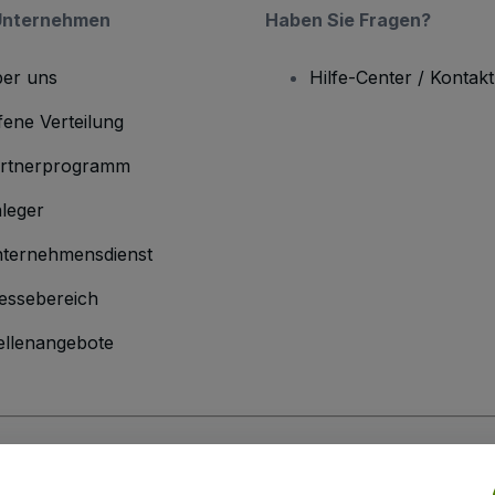
Unternehmen
Haben Sie Fragen?
er uns
Hilfe-Center / Kontakt
fene Verteilung
rtnerprogramm
leger
ternehmensdienst
essebereich
ellenangebote
men
inen Geschäftsbedingungen
und die
Datenschutzerklärung
sowie die
Cookie