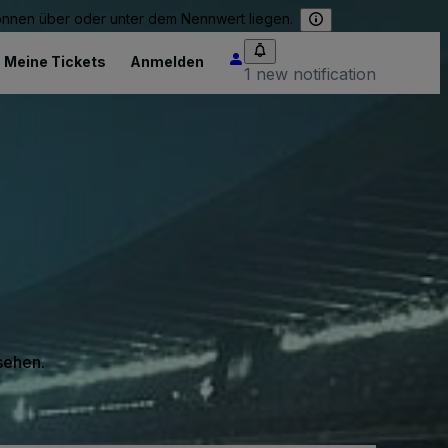
können über oder unter dem Nennwert liegen.
Meine Tickets
Anmelden
1 new notification
 sehen.